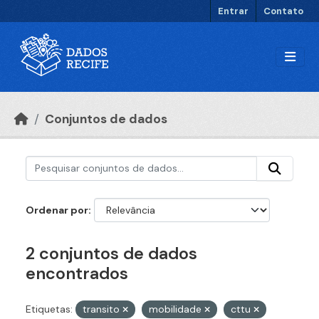
Ir para o conteúdo principal
Entrar
Contato
Conjuntos de dados
Ordenar por
2 conjuntos de dados
encontrados
Etiquetas:
transito
mobilidade
cttu