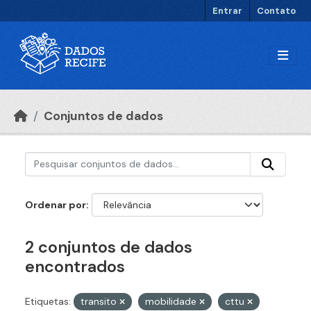
Ir para o conteúdo principal
Entrar
Contato
Conjuntos de dados
Ordenar por
2 conjuntos de dados
encontrados
Etiquetas:
transito
mobilidade
cttu