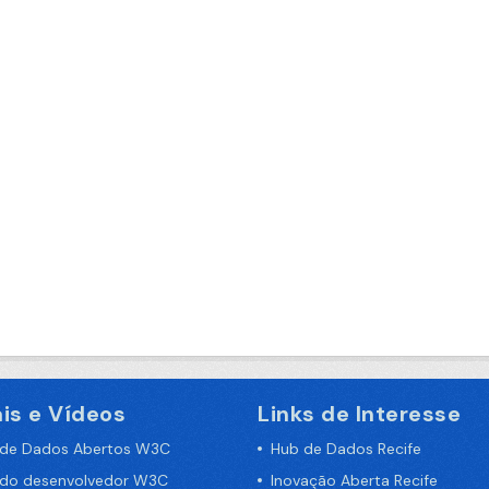
is e Vídeos
Links de Interesse
 de Dados Abertos W3C
Hub de Dados Recife
 do desenvolvedor W3C
Inovação Aberta Recife