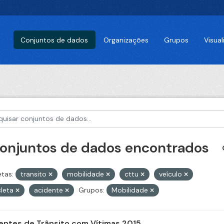
Conjuntos de dados
Organizações
Grupos
Visua
conjuntos de dados encontrados
etas:
transito
mobilidade
cttu
veículo
cleta
acidente
Grupos:
Mobilidade
entes de Trânsito com Vítimas 2015