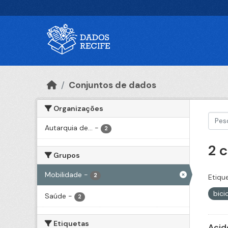
Ir para o conteúdo principal
Conjuntos de dados
Organizações
Autarquia de...
-
2
2 
Grupos
Mobilidade
-
2
Etiqu
bici
Saúde
-
2
Etiquetas
Acid