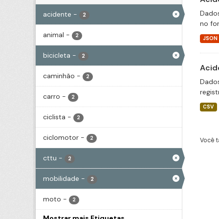
Dados
acidente
-
2
no fo
animal
-
2
JSON
bicicleta
-
2
Acid
caminhão
-
2
Dados
regis
carro
-
2
CSV
ciclista
-
2
ciclomotor
-
2
Você t
cttu
-
2
mobilidade
-
2
moto
-
2
Mostrar mais Etiquetas