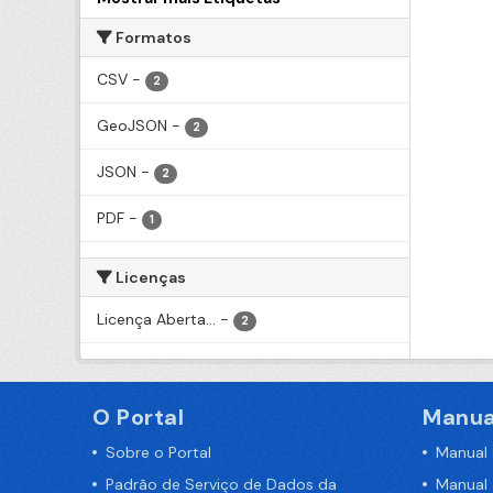
Formatos
CSV
-
2
GeoJSON
-
2
JSON
-
2
PDF
-
1
Licenças
Licença Aberta...
-
2
O Portal
Manua
Sobre o Portal
Manual
Padrão de Serviço de Dados da
Manual