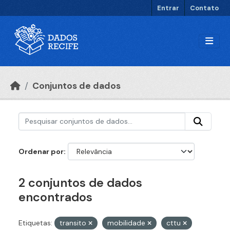
Ir para o conteúdo principal
Entrar
Contato
Conjuntos de dados
Ordenar por
2 conjuntos de dados
encontrados
Etiquetas:
transito
mobilidade
cttu