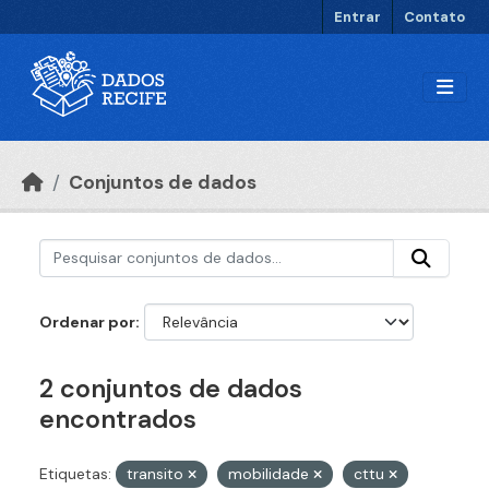
Ir para o conteúdo principal
Entrar
Contato
Conjuntos de dados
Ordenar por
2 conjuntos de dados
encontrados
Etiquetas:
transito
mobilidade
cttu