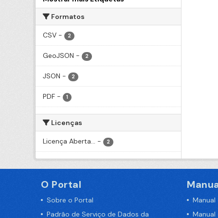
Formatos
CSV
-
2
GeoJSON
-
2
JSON
-
2
PDF
-
1
Licenças
Licença Aberta...
-
2
O Portal
Manua
Sobre o Portal
Manual
Padrão de Serviço de Dados da
Manual