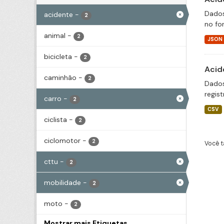
Dados
acidente
-
2
no fo
animal
-
2
JSON
bicicleta
-
2
Acid
caminhão
-
2
Dados
regis
carro
-
2
CSV
ciclista
-
2
ciclomotor
-
2
Você t
cttu
-
2
mobilidade
-
2
moto
-
2
Mostrar mais Etiquetas