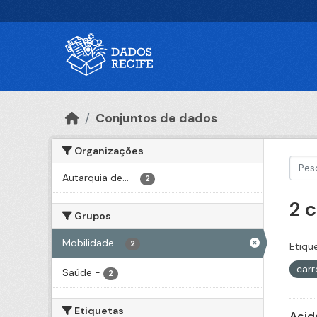
Ir para o conteúdo principal
Conjuntos de dados
Organizações
Autarquia de...
-
2
2 
Grupos
Mobilidade
-
2
Etiqu
car
Saúde
-
2
Etiquetas
Acid