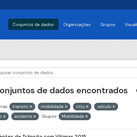
Conjuntos de dados
Organizações
Grupos
Visua
conjuntos de dados encontrados
etas:
transito
mobilidade
cttu
veículo
ro
acidente
Grupos:
Mobilidade
entes de Trânsito com Vítimas 2015