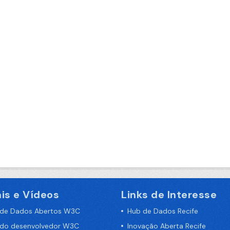
is e Vídeos
Links de Interesse
 de Dados Abertos W3C
Hub de Dados Recife
 do desenvolvedor W3C
Inovação Aberta Recife