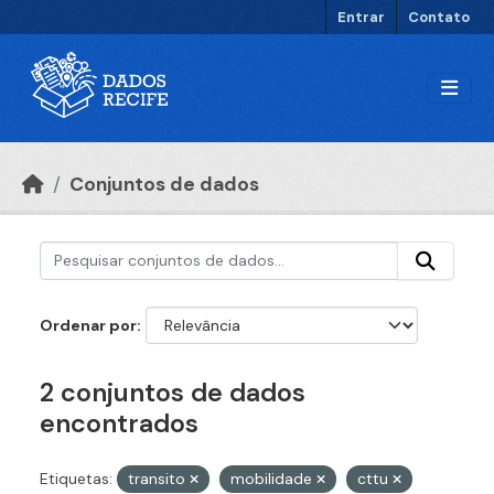
Ir para o conteúdo principal
Entrar
Contato
Conjuntos de dados
Ordenar por
2 conjuntos de dados
encontrados
Etiquetas:
transito
mobilidade
cttu