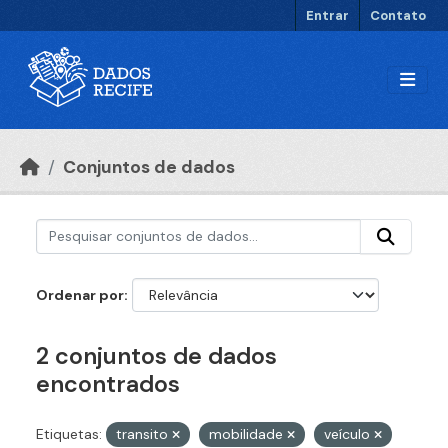
Ir para o conteúdo principal
Entrar
Contato
Conjuntos de dados
Ordenar por
2 conjuntos de dados
encontrados
Etiquetas:
transito
mobilidade
veículo