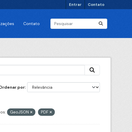
Entrar
Contato
lizações
Contato
Ordenar por
os:
GeoJSON
PDF