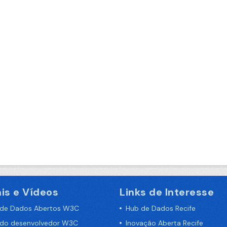
is e Vídeos
Links de Interesse
 de Dados Abertos W3C
Hub de Dados Recife
 do desenvolvedor W3C
Inovação Aberta Recife