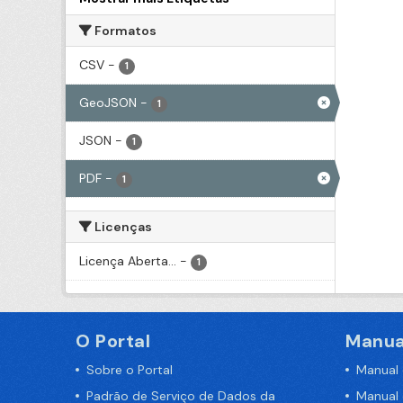
Formatos
CSV
-
1
GeoJSON
-
1
JSON
-
1
PDF
-
1
Licenças
Licença Aberta...
-
1
O Portal
Manua
Sobre o Portal
Manual
Padrão de Serviço de Dados da
Manual