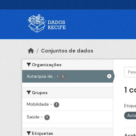
Ir para o conteúdo principal
Conjuntos de dados
Organizações
Autarquia de...
-
1
1 
Grupos
Mobilidade
-
1
Etiqu
Auta
Saúde
-
1
Etiquetas
Acid