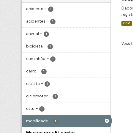
Dados
acidente
-
1
regis
acidentes
-
1
CSV
animal
-
1
Você t
bicicleta
-
1
caminhão
-
1
carro
-
1
ciclista
-
1
ciclomotor
-
1
cttu
-
1
mobilidade
-
1
Mostrar mais Etiquetas