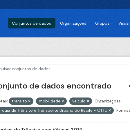
Conjuntos de dados
Organizações
Grupos
Visua
conjunto de dados encontrado
etas:
transito
mobilidade
veículo
Organizações:
rquia de Trânsito e Transporte Urbano do Recife - CTTU
Format
entes de Trânsito com Vítimas 2014