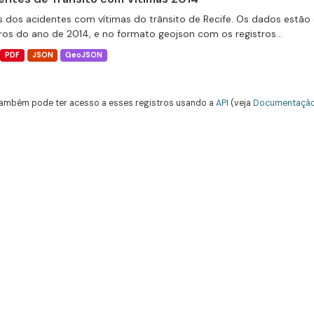
 dos acidentes com vítimas do trânsito de Recife. Os dados estão 
tros do ano de 2014, e no formato geojson com os registros...
PDF
JSON
GeoJSON
ambém pode ter acesso a esses registros usando a
API
(veja
Documentação