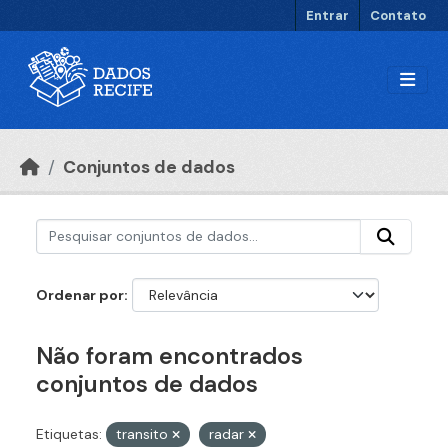
Ir para o conteúdo principal
Entrar
Contato
Conjuntos de dados
Ordenar por
Não foram encontrados
conjuntos de dados
Etiquetas:
transito
radar