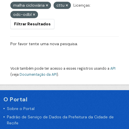
malha cicloviária
cttu
Licenças:
odc-odbl
Filtrar Resultados
Por favor tente uma nova pesquisa.
Você também pode ter acesso a esses registros usando a
API
(veja
Documentação da API
).
O Portal
Sobre o Portal
Padrão de Serviço de Dados da Prefeitura da Cidade de
Recife