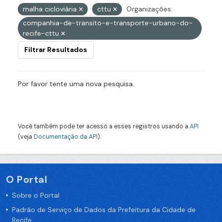
malha cicloviária
cttu
Organizações:
companhia-de-transito-e-transporte-urbano-do-
recife-cttu
Filtrar Resultados
Por favor tente uma nova pesquisa.
Você também pode ter acesso a esses registros usando a
API
(veja
Documentação da API
).
O Portal
Sobre o Portal
Padrão de Serviço de Dados da Prefeitura da Cidade de
Recife