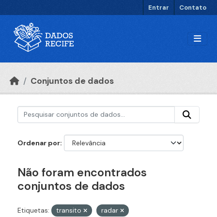
Ir para o conteúdo principal
Entrar
Contato
Conjuntos de dados
Ordenar por
Não foram encontrados
conjuntos de dados
Etiquetas:
transito
radar