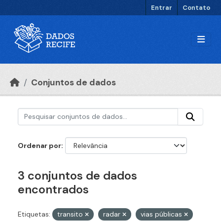
Ir para o conteúdo principal
Entrar
Contato
Conjuntos de dados
Ordenar por
3 conjuntos de dados
encontrados
Etiquetas:
transito
radar
vias públicas