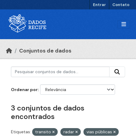
Ir para o conteúdo principal
Entrar
Contato
Conjuntos de dados
Ordenar por
3 conjuntos de dados
encontrados
Etiquetas:
transito
radar
vias públicas