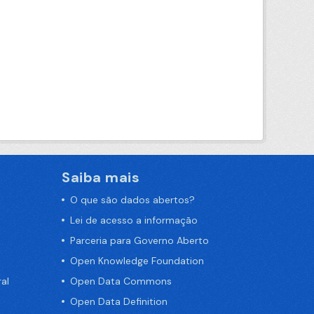
Saiba mais
O que são dados abertos?
Lei de acesso a informação
Parceria para Governo Aberto
Open Knowledge Foundation
al
Open Data Commons
Open Data Definition