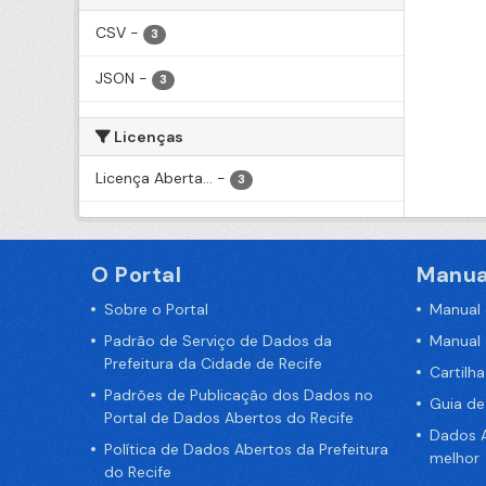
CSV
-
3
JSON
-
3
Licenças
Licença Aberta...
-
3
O Portal
Manua
Sobre o Portal
Manual
Padrão de Serviço de Dados da
Manual
Prefeitura da Cidade de Recife
Cartilh
Padrões de Publicação dos Dados no
Guia d
Portal de Dados Abertos do Recife
Dados A
Política de Dados Abertos da Prefeitura
melhor
do Recife