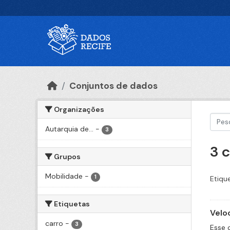
Ir para o conteúdo principal
Conjuntos de dados
Organizações
Autarquia de...
-
3
3 
Grupos
Mobilidade
-
1
Etiqu
Etiquetas
Velo
carro
-
3
Esse 