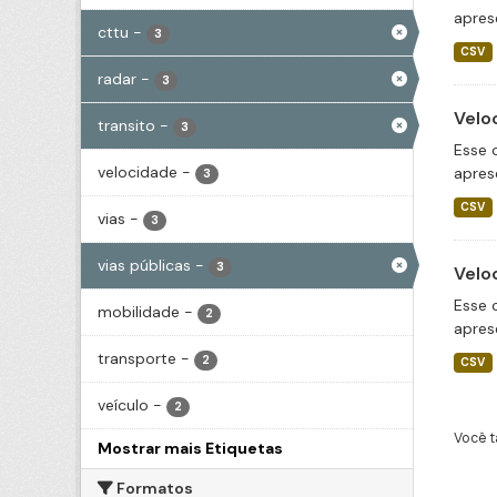
apres
cttu
-
3
CSV
radar
-
3
Velo
transito
-
3
Esse 
velocidade
-
apres
3
CSV
vias
-
3
vias públicas
-
3
Velo
Esse 
mobilidade
-
2
apres
transporte
-
2
CSV
veículo
-
2
Você t
Mostrar mais Etiquetas
Formatos