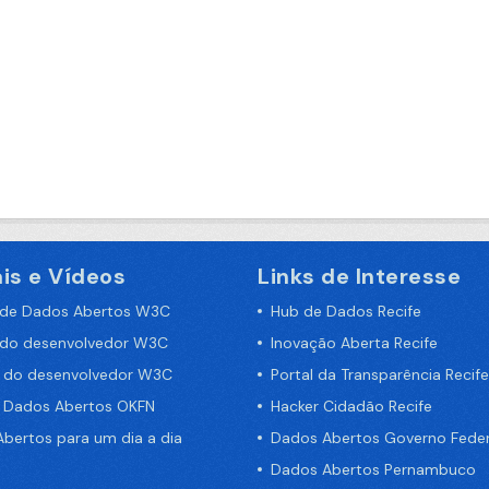
is e Vídeos
Links de Interesse
 de Dados Abertos W3C
Hub de Dados Recife
 do desenvolvedor W3C
Inovação Aberta Recife
a do desenvolvedor W3C
Portal da Transparência Recife
e Dados Abertos OKFN
Hacker Cidadão Recife
bertos para um dia a dia
Dados Abertos Governo Feder
Dados Abertos Pernambuco