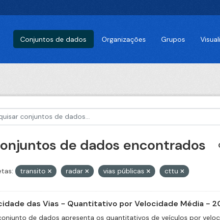
Conjuntos de dados
Organizações
Grupos
Visua
conjuntos de dados encontrados
etas:
transito
radar
vias públicas
cttu
cidade das Vias - Quantitativo por Velocidade Média - 2
conjunto de dados apresenta os quantitativos de veículos por velo