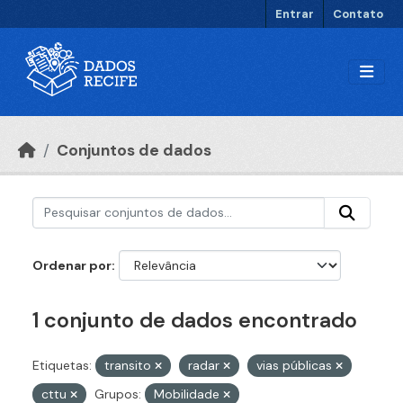
Ir para o conteúdo principal
Entrar
Contato
Conjuntos de dados
Ordenar por
1 conjunto de dados encontrado
Etiquetas:
transito
radar
vias públicas
cttu
Grupos:
Mobilidade