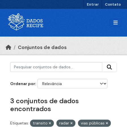
Ir para o conteúdo principal
Entrar
Contato
Conjuntos de dados
Ordenar por
3 conjuntos de dados
encontrados
Etiquetas:
transito
radar
vias públicas