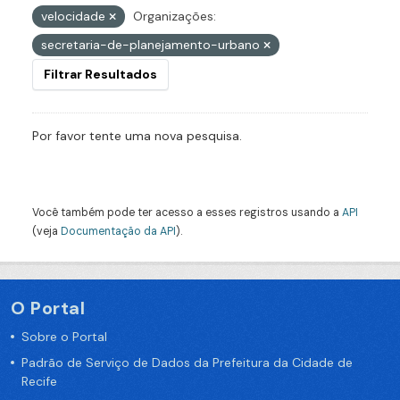
velocidade
Organizações:
secretaria-de-planejamento-urbano
Filtrar Resultados
Por favor tente uma nova pesquisa.
Você também pode ter acesso a esses registros usando a
API
(veja
Documentação da API
).
O Portal
Sobre o Portal
Padrão de Serviço de Dados da Prefeitura da Cidade de
Recife