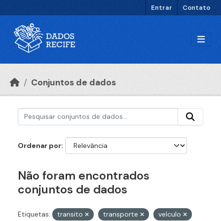
Ir para o conteúdo principal
Entrar
Contato
Conjuntos de dados
Ordenar por
Não foram encontrados
conjuntos de dados
Etiquetas:
transito
transporte
veículo