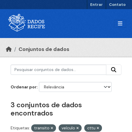
Ir para o conteúdo principal
Entrar
Contato
Conjuntos de dados
Ordenar por
3 conjuntos de dados
encontrados
Etiquetas:
transito
veículo
cttu