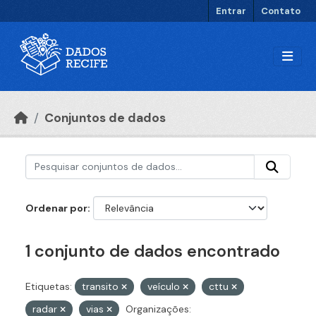
Ir para o conteúdo principal
Entrar
Contato
Conjuntos de dados
Ordenar por
1 conjunto de dados encontrado
Etiquetas:
transito
veículo
cttu
radar
vias
Organizações: