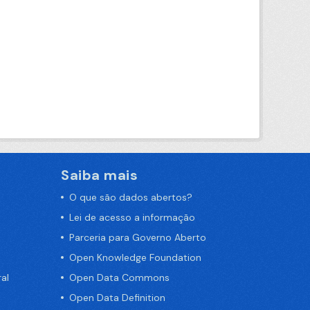
Saiba mais
O que são dados abertos?
Lei de acesso a informação
Parceria para Governo Aberto
Open Knowledge Foundation
al
Open Data Commons
Open Data Definition