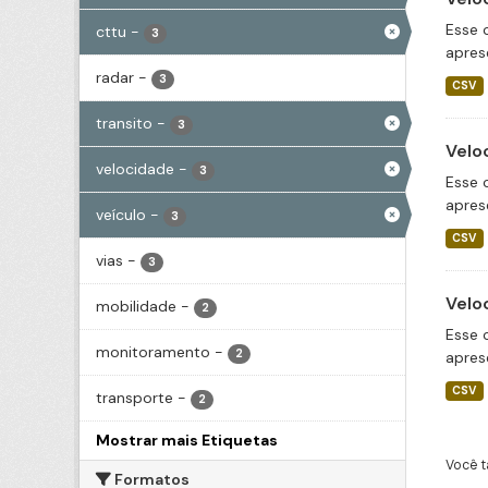
Esse 
cttu
-
3
apres
radar
-
3
CSV
transito
-
3
Velo
velocidade
-
3
Esse 
apres
veículo
-
3
CSV
vias
-
3
Velo
mobilidade
-
2
Esse 
monitoramento
-
2
apres
CSV
transporte
-
2
Mostrar mais Etiquetas
Você t
Formatos