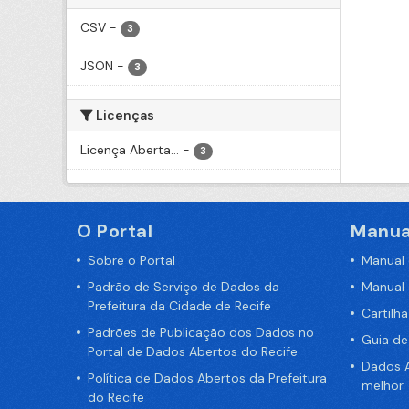
CSV
-
3
JSON
-
3
Licenças
Licença Aberta...
-
3
O Portal
Manua
Sobre o Portal
Manual
Padrão de Serviço de Dados da
Manual
Prefeitura da Cidade de Recife
Cartilh
Padrões de Publicação dos Dados no
Guia d
Portal de Dados Abertos do Recife
Dados A
Política de Dados Abertos da Prefeitura
melhor
do Recife