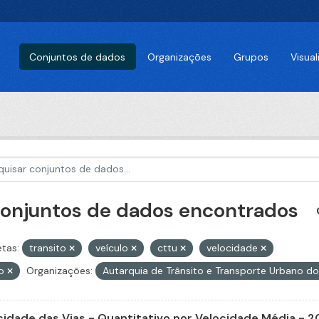
Conjuntos de dados
Organizações
Grupos
Visua
conjuntos de dados encontrados
etas:
transito
veículo
cttu
velocidade
ro
Organizações:
Autarquia de Trânsito e Transporte Urbano d
cidade das Vias - Quantitativo por Velocidade Média - 2