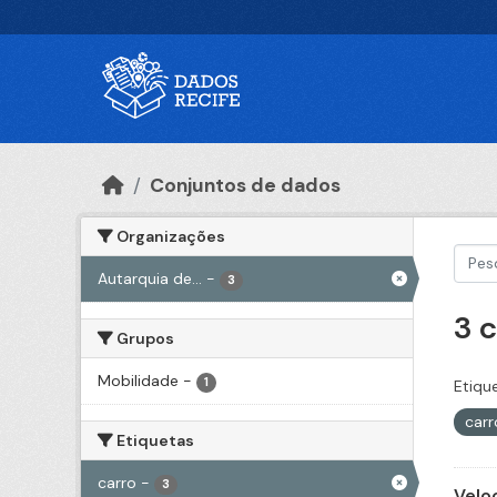
Ir para o conteúdo principal
Conjuntos de dados
Organizações
Autarquia de...
-
3
3 
Grupos
Mobilidade
-
1
Etiqu
car
Etiquetas
carro
-
3
Velo