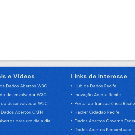
is e Vídeos
Links de Interesse
 de Dados Abertos W3C
Hub de Dados Recife
 do desenvolvedor W3C
Inovação Aberta Recife
a do desenvolvedor W3C
Portal da Transparência Recife
e Dados Abertos OKFN
Hacker Cidadão Recife
bertos para um dia a dia
Dados Abertos Governo Feder
Dados Abertos Pernambuco