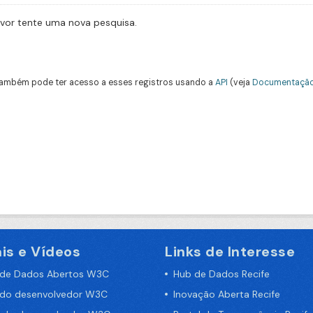
avor tente uma nova pesquisa.
ambém pode ter acesso a esses registros usando a
API
(veja
Documentação
is e Vídeos
Links de Interesse
 de Dados Abertos W3C
Hub de Dados Recife
 do desenvolvedor W3C
Inovação Aberta Recife