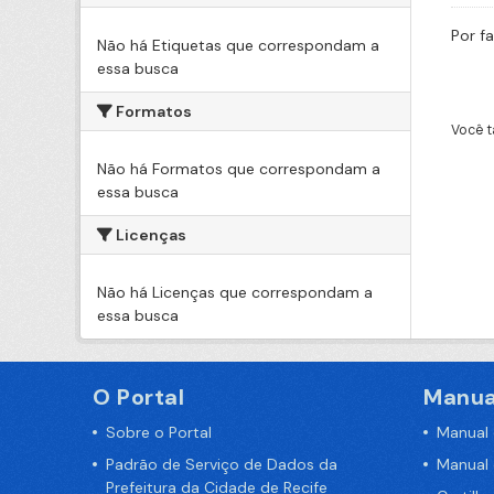
Por f
Não há Etiquetas que correspondam a
essa busca
Formatos
Você t
Não há Formatos que correspondam a
essa busca
Licenças
Não há Licenças que correspondam a
essa busca
O Portal
Manua
Sobre o Portal
Manual
Padrão de Serviço de Dados da
Manual
Prefeitura da Cidade de Recife