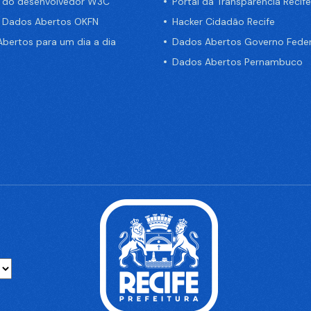
a do desenvolvedor W3C
Portal da Transparência Recife
e Dados Abertos OKFN
Hacker Cidadão Recife
bertos para um dia a dia
Dados Abertos Governo Feder
Dados Abertos Pernambuco