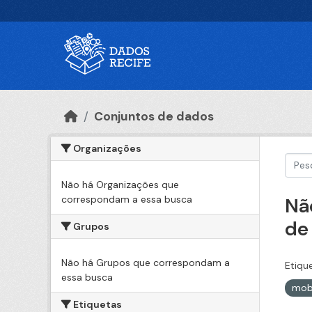
Ir para o conteúdo principal
Conjuntos de dados
Organizações
Não há Organizações que
correspondam a essa busca
Nã
de
Grupos
Não há Grupos que correspondam a
Etiqu
essa busca
mob
Etiquetas