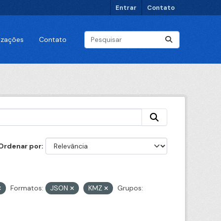
Entrar
Contato
lizações
Contato
Ordenar por
Formatos:
JSON
KMZ
Grupos: