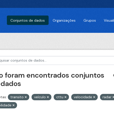
Conjuntos de dados
Organizações
Grupos
Visua
o foram encontrados conjuntos
 dados
etas:
transito
veículo
cttu
velocidade
radar
ilidade