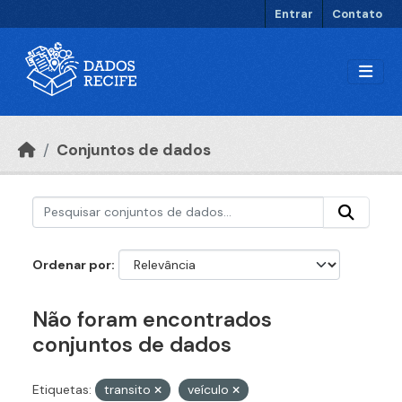
Ir para o conteúdo principal
Entrar
Contato
Conjuntos de dados
Ordenar por
Não foram encontrados
conjuntos de dados
Etiquetas:
transito
veículo