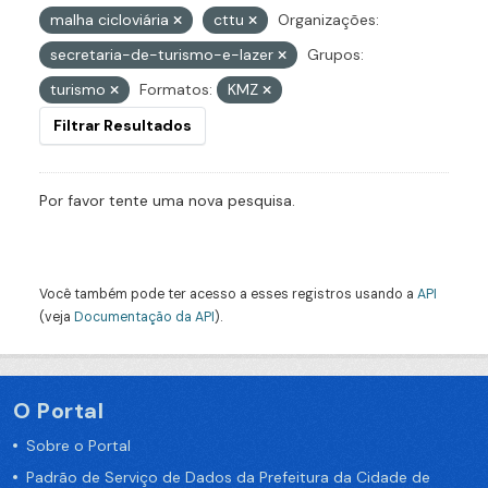
malha cicloviária
cttu
Organizações:
secretaria-de-turismo-e-lazer
Grupos:
turismo
Formatos:
KMZ
Filtrar Resultados
Por favor tente uma nova pesquisa.
Você também pode ter acesso a esses registros usando a
API
(veja
Documentação da API
).
O Portal
Sobre o Portal
Padrão de Serviço de Dados da Prefeitura da Cidade de