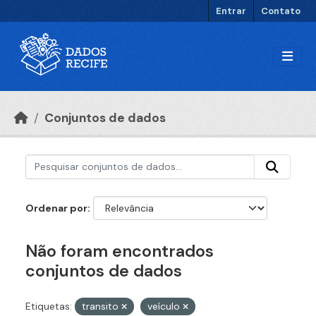
Ir para o conteúdo principal
Entrar
Contato
Conjuntos de dados
Ordenar por
Não foram encontrados
conjuntos de dados
Etiquetas:
transito
veículo