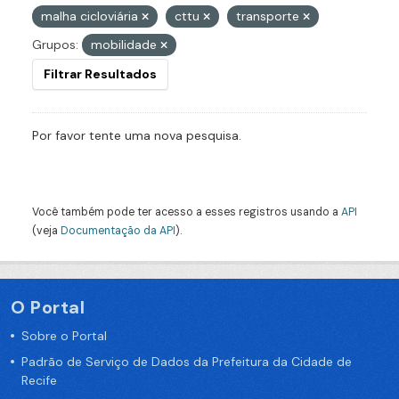
malha cicloviária
cttu
transporte
Grupos:
mobilidade
Filtrar Resultados
Por favor tente uma nova pesquisa.
Você também pode ter acesso a esses registros usando a
API
(veja
Documentação da API
).
O Portal
Sobre o Portal
Padrão de Serviço de Dados da Prefeitura da Cidade de
Recife