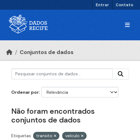
Ir para o conteúdo principal
Entrar
Contato
Conjuntos de dados
Ordenar por
Não foram encontrados
conjuntos de dados
Etiquetas:
transito
veículo