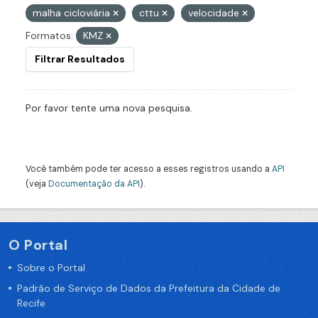
malha cicloviária
cttu
velocidade
Formatos:
KMZ
Filtrar Resultados
Por favor tente uma nova pesquisa.
Você também pode ter acesso a esses registros usando a
API
(veja
Documentação da API
).
O Portal
Sobre o Portal
Padrão de Serviço de Dados da Prefeitura da Cidade de
Recife