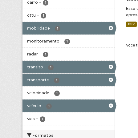
carro
-
1
Esse 
apres
cttu
-
1
CSV
mobilidade
-
1
monitoramento
-
1
Você t
radar
-
1
transito
-
1
transporte
-
1
velocidade
-
1
veículo
-
1
vias
-
1
Formatos