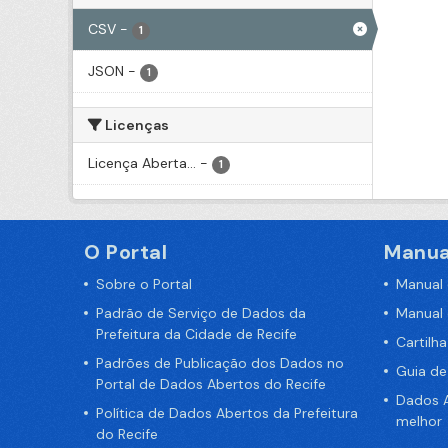
CSV
-
1
JSON
-
1
Licenças
Licença Aberta...
-
1
O Portal
Manua
Sobre o Portal
Manual
Padrão de Serviço de Dados da
Manual
Prefeitura da Cidade de Recife
Cartilh
Padrões de Publicação dos Dados no
Guia d
Portal de Dados Abertos do Recife
Dados A
Política de Dados Abertos da Prefeitura
melhor
do Recife