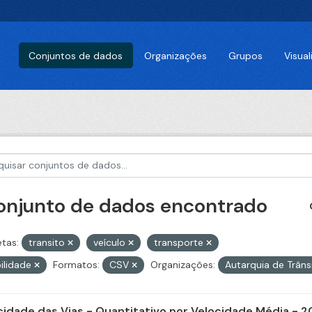
Conjuntos de dados
Organizações
Grupos
Visua
conjunto de dados encontrado
etas:
transito
veículo
transporte
ilidade
Formatos:
CSV
Organizações:
Autarquia de Trâns
cidade das Vias - Quantitativo por Velocidade Média - 