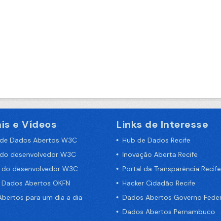
is e Vídeos
Links de Interesse
 de Dados Abertos W3C
Hub de Dados Recife
 do desenvolvedor W3C
Inovação Aberta Recife
a do desenvolvedor W3C
Portal da Transparência Recife
e Dados Abertos OKFN
Hacker Cidadão Recife
bertos para um dia a dia
Dados Abertos Governo Feder
Dados Abertos Pernambuco