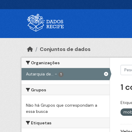
Ir para o conteúdo principal
Conjuntos de dados
Organizações
Autarquia de...
-
1
1 
Grupos
Etiqu
Não há Grupos que correspondam a
essa busca
mob
Etiquetas
Velo