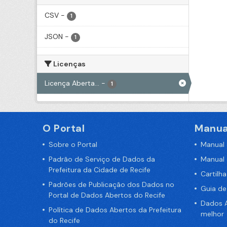
CSV
-
1
JSON
-
1
Licenças
Licença Aberta...
-
1
O Portal
Manua
Sobre o Portal
Manual
Padrão de Serviço de Dados da
Manual
Prefeitura da Cidade de Recife
Cartilh
Padrões de Publicação dos Dados no
Guia d
Portal de Dados Abertos do Recife
Dados A
Política de Dados Abertos da Prefeitura
melhor
do Recife