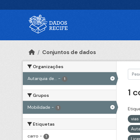
Ir para o conteúdo principal
Conjuntos de dados
Organizações
Autarquia de...
-
1
1 
Grupos
Mobilidade
-
1
Etiqu
vias
Etiquetas
Auta
carro
-
1
Lic