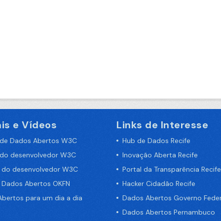
is e Vídeos
Links de Interesse
 de Dados Abertos W3C
Hub de Dados Recife
 do desenvolvedor W3C
Inovação Aberta Recife
a do desenvolvedor W3C
Portal da Transparência Recife
e Dados Abertos OKFN
Hacker Cidadão Recife
bertos para um dia a dia
Dados Abertos Governo Feder
Dados Abertos Pernambuco