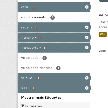
cttu
-
1
Velo
monitoramento
-
1
Esse 
apres
radar
-
1
CSV
transito
-
1
transporte
-
1
Você t
velocidade
-
1
velocidade das vias
-
1
veículo
-
1
vias
-
1
Mostrar mais Etiquetas
Formatos