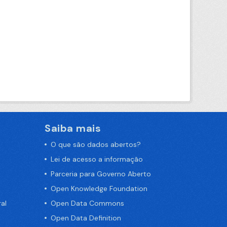
Saiba mais
O que são dados abertos?
Lei de acesso a informação
Parceria para Governo Aberto
Open Knowledge Foundation
al
Open Data Commons
Open Data Definition