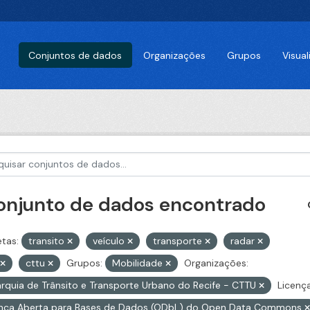
Conjuntos de dados
Organizações
Grupos
Visua
conjunto de dados encontrado
etas:
transito
veículo
transporte
radar
cttu
Grupos:
Mobilidade
Organizações:
rquia de Trânsito e Transporte Urbano do Recife - CTTU
Licença
ença Aberta para Bases de Dados (ODbL) do Open Data Commons