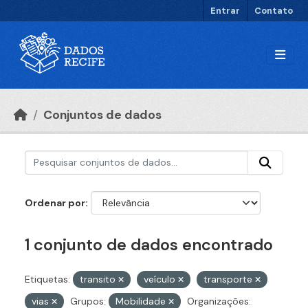
Ir para o conteúdo principal
Entrar
Contato
Conjuntos de dados
Ordenar por
1 conjunto de dados encontrado
Etiquetas:
transito
veículo
transporte
vias
Grupos:
Mobilidade
Organizações: