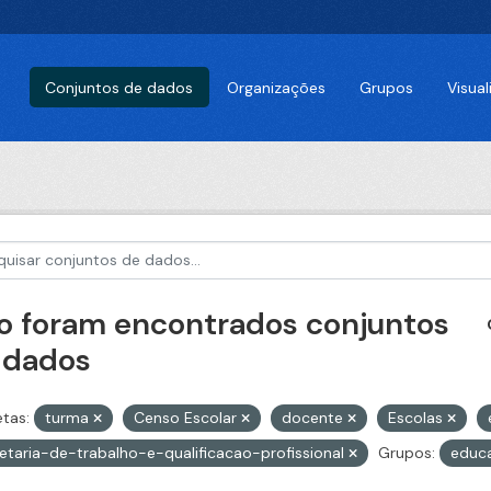
Conjuntos de dados
Organizações
Grupos
Visua
o foram encontrados conjuntos
 dados
etas:
turma
Censo Escolar
docente
Escolas
etaria-de-trabalho-e-qualificacao-profissional
Grupos:
educ