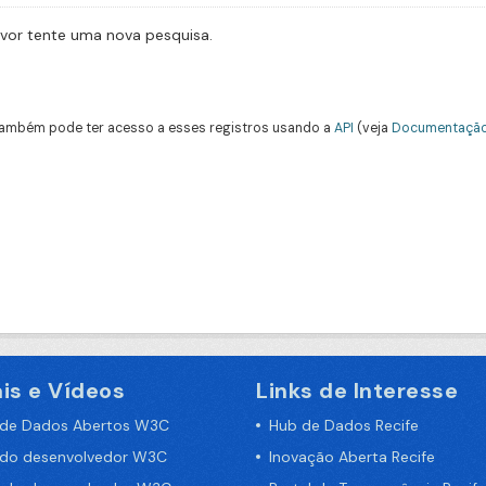
avor tente uma nova pesquisa.
ambém pode ter acesso a esses registros usando a
API
(veja
Documentação
is e Vídeos
Links de Interesse
 de Dados Abertos W3C
Hub de Dados Recife
 do desenvolvedor W3C
Inovação Aberta Recife