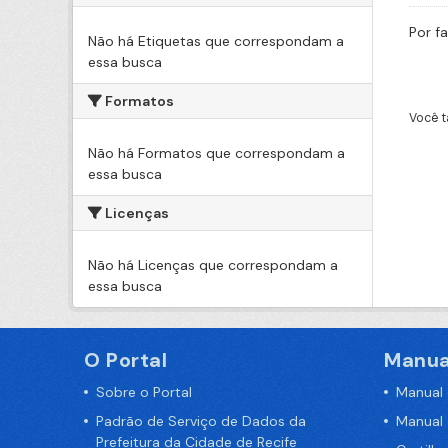
Por f
Não há Etiquetas que correspondam a
essa busca
Formatos
Você t
Não há Formatos que correspondam a
essa busca
Licenças
Não há Licenças que correspondam a
essa busca
O Portal
Manua
Sobre o Portal
Manual
Padrão de Serviço de Dados da
Manual
Prefeitura da Cidade de Recife