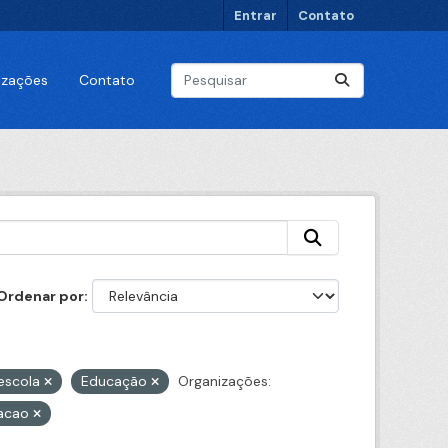
Entrar
Contato
lizações
Contato
Ordenar por
escola
Educação
Organizações:
acao