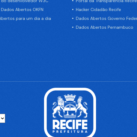
a do desenvolvedor W3C
Portal da Transparência Recife
e Dados Abertos OKFN
Hacker Cidadão Recife
bertos para um dia a dia
Dados Abertos Governo Feder
Dados Abertos Pernambuco