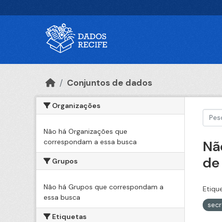
Ir para o conteúdo principal
Conjuntos de dados
Organizações
Não há Organizações que
correspondam a essa busca
Nã
de
Grupos
Não há Grupos que correspondam a
Etiqu
essa busca
secr
Etiquetas