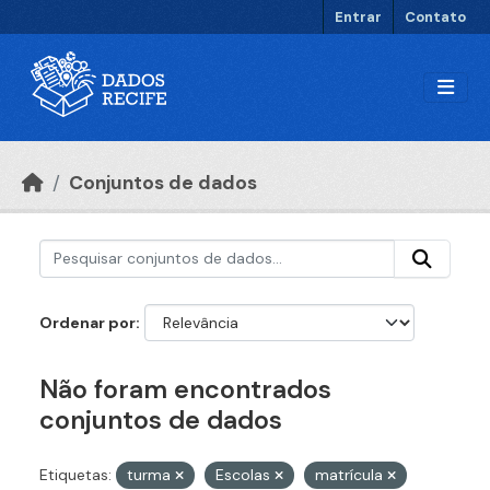
Ir para o conteúdo principal
Entrar
Contato
Conjuntos de dados
Ordenar por
Não foram encontrados
conjuntos de dados
Etiquetas:
turma
Escolas
matrícula