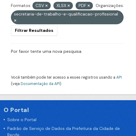
Formatos:
CSV
XLSX
PDF
Organizações:
secretaria-de-trabalho-e-qualificacao-profissional
Filtrar Resultados
Por favor tente uma nova pesquisa.
Você também pode ter acesso a esses registros usando a
API
(veja
Documentação da API
).
O Portal
Sobre o Portal
Padrão de Serviço de Dados da Prefeitura da Cidade de
Recife