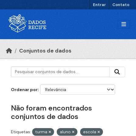
Ir para o conteúdo principal
Entrar
Contato
Conjuntos de dados
Ordenar por
Não foram encontrados
conjuntos de dados
Etiquetas:
turma
aluno
escola