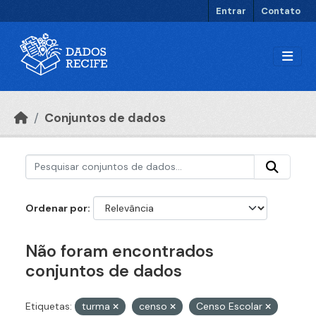
Ir para o conteúdo principal
Entrar
Contato
Conjuntos de dados
Ordenar por
Não foram encontrados
conjuntos de dados
Etiquetas:
turma
censo
Censo Escolar