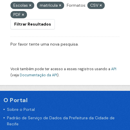
Escolas
matrícula
Formatos:
CSV
PDF
Filtrar Resultados
Por favor tente uma nova pesquisa.
Você também pode ter acesso a esses registros usando a
API
(veja
Documentação da API
).
O Portal
Sobre o Portal
Padrão de Serviço de Dados da Prefeitura da Cidade de
Recife