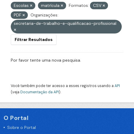
Escolas
matrícula
Formatos:
CSV
PDF
Organizações:
secretaria-de-trabalho-e-qualificacao-profissional
Filtrar Resultados
Por favor tente uma nova pesquisa.
Você também pode ter acesso a esses registros usando a
API
(veja
Documentação da API
).
O Portal
Sobre o Portal