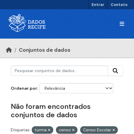
Ir para o conteúdo principal
Entrar
Contato
Conjuntos de dados
Ordenar por
Não foram encontrados
conjuntos de dados
Etiquetas:
turma
censo
Censo Escolar