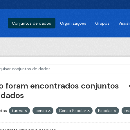
Conjuntos de dados
Organizações
Grupos
Visua
o foram encontrados conjuntos
 dados
etas:
turma
censo
Censo Escolar
Escolas
ma