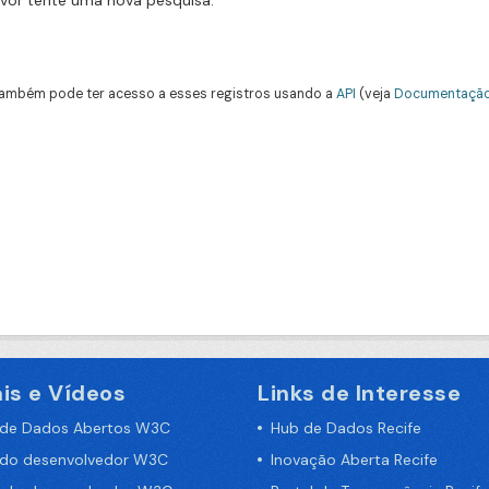
avor tente uma nova pesquisa.
ambém pode ter acesso a esses registros usando a
API
(veja
Documentação
is e Vídeos
Links de Interesse
 de Dados Abertos W3C
Hub de Dados Recife
 do desenvolvedor W3C
Inovação Aberta Recife