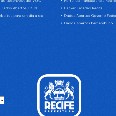
a do desenvolvedor W3C
Portal da Transparência Recife
e Dados Abertos OKFN
Hacker Cidadão Recife
bertos para um dia a dia
Dados Abertos Governo Feder
Dados Abertos Pernambuco