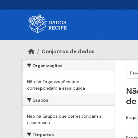
Ir para o conteúdo principal
Conjuntos de dados
Organizações
Não há Organizações que
correspondam a essa busca
Nã
de
Grupos
Não há Grupos que correspondam a
Etiqu
essa busca
Etiquetas