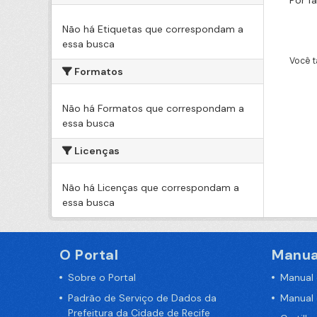
Por f
Não há Etiquetas que correspondam a
essa busca
Você t
Formatos
Não há Formatos que correspondam a
essa busca
Licenças
Não há Licenças que correspondam a
essa busca
O Portal
Manua
Sobre o Portal
Manual
Padrão de Serviço de Dados da
Manual
Prefeitura da Cidade de Recife