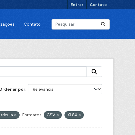
Entrar
Contato
lizações
Contato
Ordenar por
trícula
Formatos:
CSV
XLSX