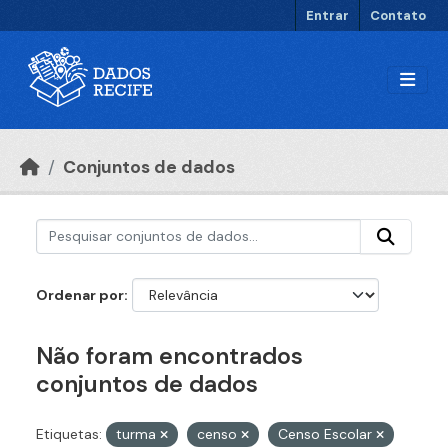
Ir para o conteúdo principal
Entrar
Contato
Conjuntos de dados
Ordenar por
Não foram encontrados
conjuntos de dados
Etiquetas:
turma
censo
Censo Escolar