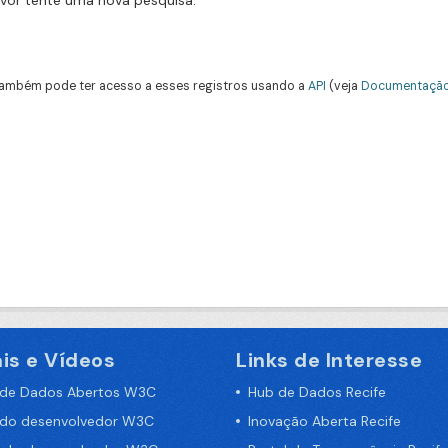
avor tente uma nova pesquisa.
ambém pode ter acesso a esses registros usando a
API
(veja
Documentação
is e Vídeos
Links de Interesse
 de Dados Abertos W3C
Hub de Dados Recife
 do desenvolvedor W3C
Inovação Aberta Recife