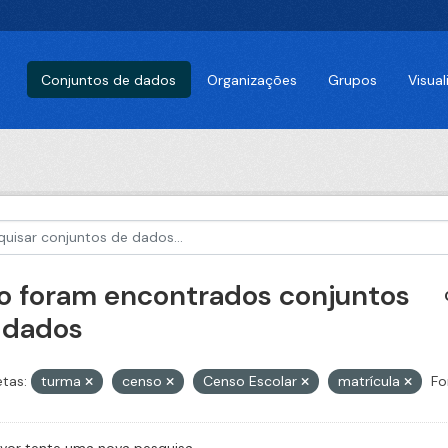
Conjuntos de dados
Organizações
Grupos
Visua
o foram encontrados conjuntos
 dados
etas:
turma
censo
Censo Escolar
matrícula
Fo