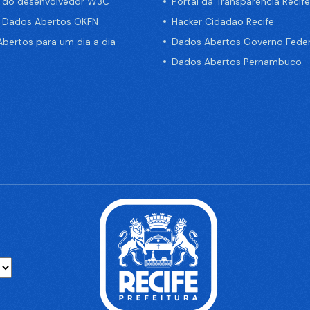
a do desenvolvedor W3C
Portal da Transparência Recife
e Dados Abertos OKFN
Hacker Cidadão Recife
bertos para um dia a dia
Dados Abertos Governo Feder
Dados Abertos Pernambuco