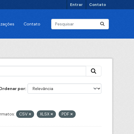
Entrar
Contato
lizações
Contato
Ordenar por
rmatos:
CSV
XLSX
PDF