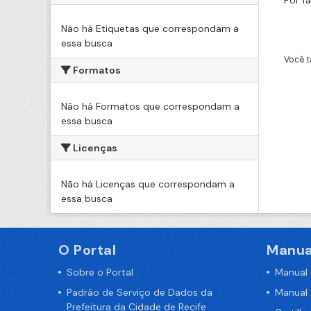
Por f
Não há Etiquetas que correspondam a
essa busca
Você t
Formatos
Não há Formatos que correspondam a
essa busca
Licenças
Não há Licenças que correspondam a
essa busca
O Portal
Manua
Sobre o Portal
Manual
Padrão de Serviço de Dados da
Manual
Prefeitura da Cidade de Recife