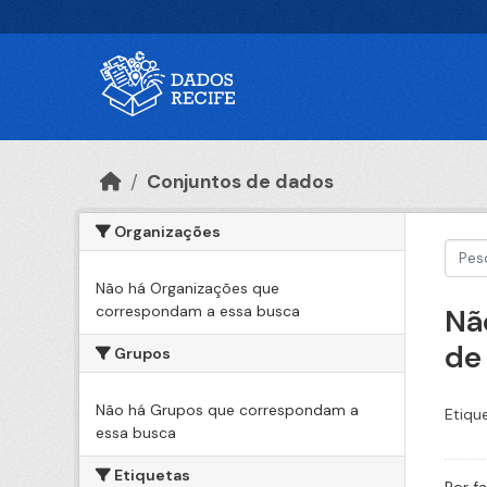
Ir para o conteúdo principal
Conjuntos de dados
Organizações
Não há Organizações que
correspondam a essa busca
Nã
de
Grupos
Não há Grupos que correspondam a
Etiqu
essa busca
Etiquetas