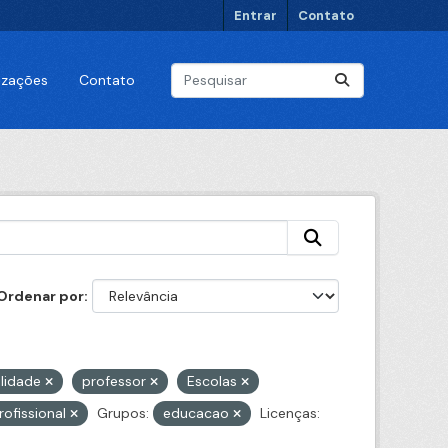
Entrar
Contato
lizações
Contato
Ordenar por
lidade
professor
Escolas
rofissional
Grupos:
educacao
Licenças: