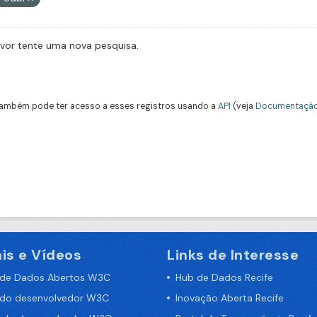
avor tente uma nova pesquisa.
ambém pode ter acesso a esses registros usando a
API
(veja
Documentação
is e Vídeos
Links de Interesse
 de Dados Abertos W3C
Hub de Dados Recife
 do desenvolvedor W3C
Inovação Aberta Recife