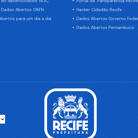
a do desenvolvedor W3C
Portal da Transparência Recife
e Dados Abertos OKFN
Hacker Cidadão Recife
bertos para um dia a dia
Dados Abertos Governo Feder
Dados Abertos Pernambuco