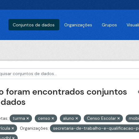
Conjuntos de dados
Organizações
Grupos
Visua
o foram encontrados conjuntos
 dados
etas:
turma
censo
aluno
Censo Escolar
mobi
ícula
Organizações:
secretaria-de-trabalho-e-qualificacao-p
-odbl