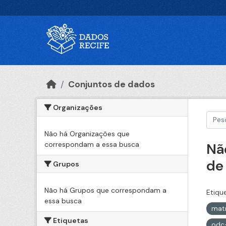
Ir para o conteúdo principal
Conjuntos de dados
Organizações
Não há Organizações que
correspondam a essa busca
Nã
de
Grupos
Não há Grupos que correspondam a
Etiqu
essa busca
matr
Etiquetas
odc