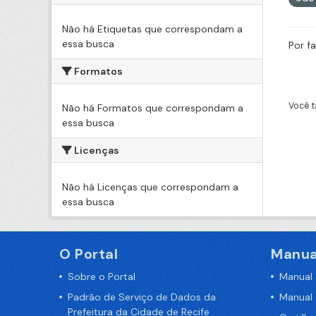
Não há Etiquetas que correspondam a
essa busca
Por f
Formatos
Você t
Não há Formatos que correspondam a
essa busca
Licenças
Não há Licenças que correspondam a
essa busca
O Portal
Manua
Sobre o Portal
Manual
Padrão de Serviço de Dados da
Manual
Prefeitura da Cidade de Recife