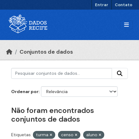
Ir para o conteúdo principal
Entrar
Contato
Conjuntos de dados
Ordenar por
Não foram encontrados
conjuntos de dados
Etiquetas:
turma
censo
aluno