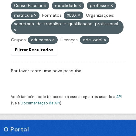
Censo Escolar
mobilidade
professor
matrícula
Formatos:
XLSX
Organizações:
secretaria-de-trabalho-e-qualificacao-profissional
Grupos:
educacao
Licenças:
odc-odbl
Filtrar Resultados
Por favor tente uma nova pesquisa.
Você também pode ter acesso a esses registros usando a
API
(veja
Documentação da API
).
O Portal