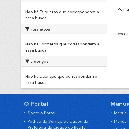
Por f
Não há Etiquetas que correspondam a
essa busca
Formatos
Você t
Não há Formatos que correspondam a
essa busca
Licenças
Não há Licenças que correspondam a
essa busca
O Portal
Manua
Sobre o Portal
Manual
Padrão de Serviço de Dados da
Manual
Prefeitura da Cidade de Recife