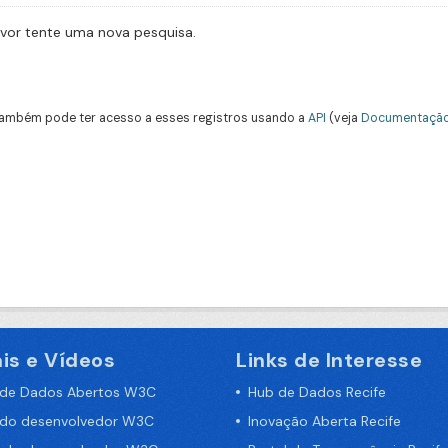
avor tente uma nova pesquisa.
ambém pode ter acesso a esses registros usando a
API
(veja
Documentação
is e Vídeos
Links de Interesse
 de Dados Abertos W3C
Hub de Dados Recife
 do desenvolvedor W3C
Inovação Aberta Recife