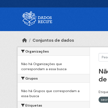
Ir para o conteúdo principal
Conjuntos de dados
Organizações
Não há Organizações que
correspondam a essa busca
Nã
de
Grupos
Não há Grupos que correspondam a
Etiqu
essa busca
secr
Etiquetas