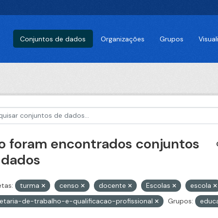
Conjuntos de dados
Organizações
Grupos
Visua
o foram encontrados conjuntos
 dados
etas:
turma
censo
docente
Escolas
escola
etaria-de-trabalho-e-qualificacao-profissional
Grupos:
educ