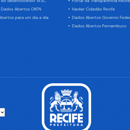
a do desenvolvedor W3C
Portal da Transparência Recife
e Dados Abertos OKFN
Hacker Cidadão Recife
bertos para um dia a dia
Dados Abertos Governo Feder
Dados Abertos Pernambuco