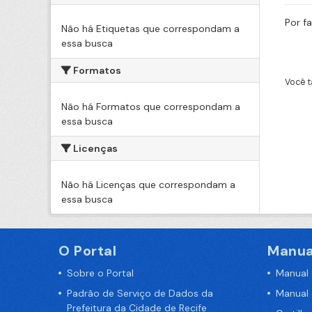
Por f
Não há Etiquetas que correspondam a
essa busca
Formatos
Você t
Não há Formatos que correspondam a
essa busca
Licenças
Não há Licenças que correspondam a
essa busca
O Portal
Manua
Sobre o Portal
Manual
Padrão de Serviço de Dados da
Manual
Prefeitura da Cidade de Recife