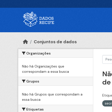
Ir para o conteúdo principal
Conjuntos de dados
Organizações
Não há Organizações que
correspondam a essa busca
Nã
de
Grupos
Não há Grupos que correspondam a
Etiqu
essa busca
secr
Etiquetas