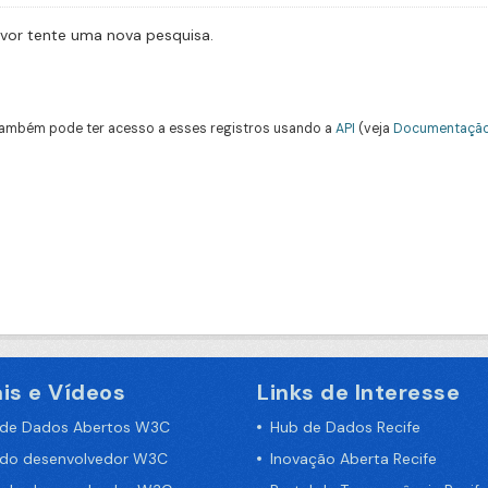
avor tente uma nova pesquisa.
ambém pode ter acesso a esses registros usando a
API
(veja
Documentação
is e Vídeos
Links de Interesse
 de Dados Abertos W3C
Hub de Dados Recife
 do desenvolvedor W3C
Inovação Aberta Recife