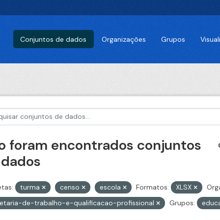
Conjuntos de dados
Organizações
Grupos
Visua
o foram encontrados conjuntos
 dados
etas:
turma
censo
escola
Formatos:
XLSX
Org
etaria-de-trabalho-e-qualificacao-profissional
Grupos:
educ