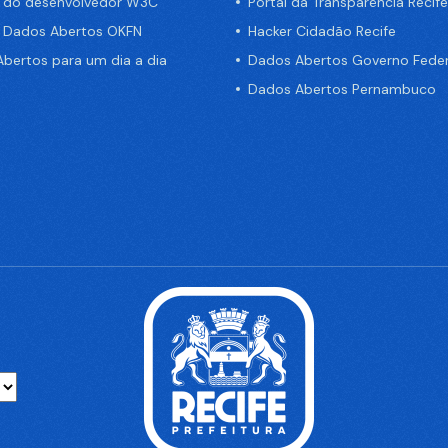
a do desenvolvedor W3C
Portal da Transparência Recife
e Dados Abertos OKFN
Hacker Cidadão Recife
bertos para um dia a dia
Dados Abertos Governo Feder
Dados Abertos Pernambuco