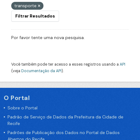
transporte
Filtrar Resultados
Por favor tente uma nova pesquisa.
Você também pode ter acesso a esses registros usando a
API
(veja
Documentação da API
).
O Portal
Sobre o Portal
Padrão de Serviço de Dados da Prefeitura da Cidade de
Recife
Padrões de Publicação dos Dados no Portal de Dados
Abertos do Recife