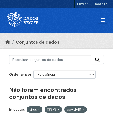
Ir para o conteúdo principal
Entrar
Contato
Conjuntos de dados
Ordenar por
Não foram encontrados
conjuntos de dados
Etiquetas:
vírus
13979
covid-19