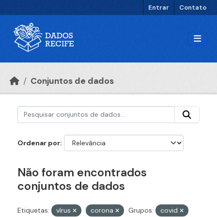
Ir para o conteúdo principal
Entrar
Contato
Conjuntos de dados
Ordenar por
Não foram encontrados
conjuntos de dados
Etiquetas:
vírus
corona
Grupos:
covid