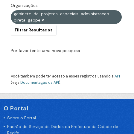
Organizações:
gabinete-de-projetos-especiais-administracao-
direta-gabpe
Filtrar Resultados
Por favor tente uma nova pesquisa.
Você também pode ter acesso a esses registros usando a
API
(veja
Documentação da API
).
O Portal
Sobre o Portal
Padrão de Serviço de Dados da Prefeitura da Cidade de
Recife