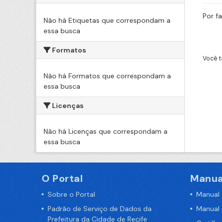
Por f
Não há Etiquetas que correspondam a
essa busca
Formatos
Você t
Não há Formatos que correspondam a
essa busca
Licenças
Não há Licenças que correspondam a
essa busca
O Portal
Manua
Sobre o Portal
Manual
Padrão de Serviço de Dados da
Manual
Prefeitura da Cidade de Recife