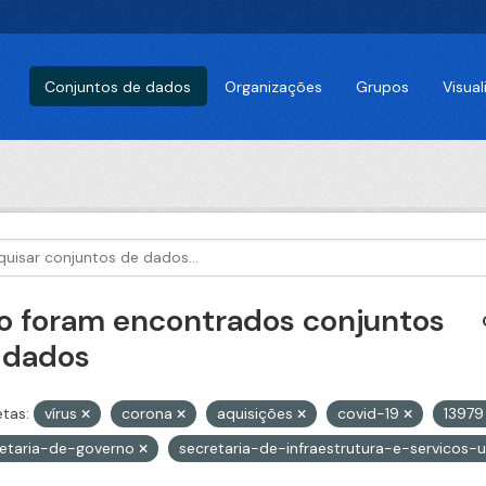
Conjuntos de dados
Organizações
Grupos
Visua
o foram encontrados conjuntos
 dados
etas:
vírus
corona
aquisições
covid-19
1397
retaria-de-governo
secretaria-de-infraestrutura-e-servicos-