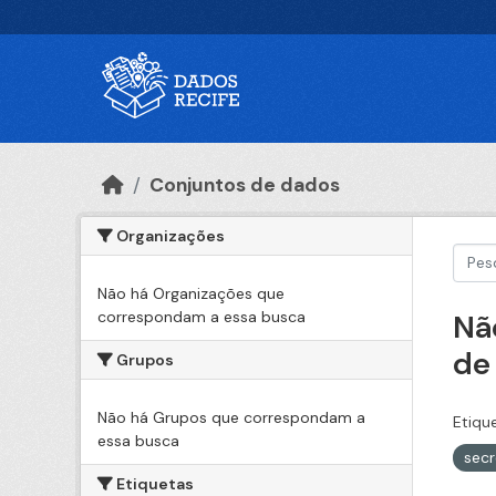
Ir para o conteúdo principal
Conjuntos de dados
Organizações
Não há Organizações que
correspondam a essa busca
Nã
de
Grupos
Não há Grupos que correspondam a
Etiqu
essa busca
sec
Etiquetas