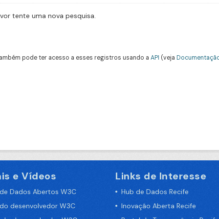
avor tente uma nova pesquisa.
ambém pode ter acesso a esses registros usando a
API
(veja
Documentação
is e Vídeos
Links de Interesse
 de Dados Abertos W3C
Hub de Dados Recife
 do desenvolvedor W3C
Inovação Aberta Recife