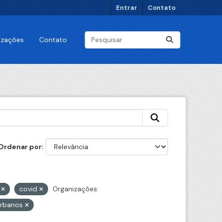
Entrar
Contato
lizações
Contato
Ordenar por
9
covid
Organizações:
urbanos