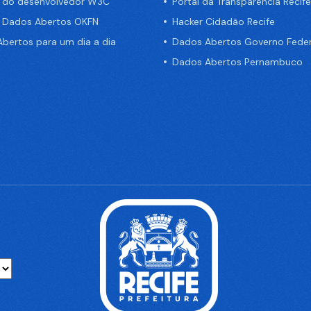
a do desenvolvedor W3C
Portal da Transparência Recife
e Dados Abertos OKFN
Hacker Cidadão Recife
bertos para um dia a dia
Dados Abertos Governo Feder
Dados Abertos Pernambuco