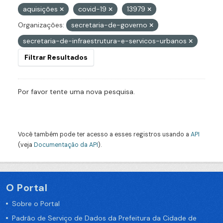
aquisições
covid-19
13979
Organizações:
secretaria-de-governo
secretaria-de-infraestrutura-e-servicos-urbanos
Filtrar Resultados
Por favor tente uma nova pesquisa.
Você também pode ter acesso a esses registros usando a
API
(veja
Documentação da API
).
O Portal
Sobre o Portal
Padrão de Serviço de Dados da Prefeitura da Cidade de