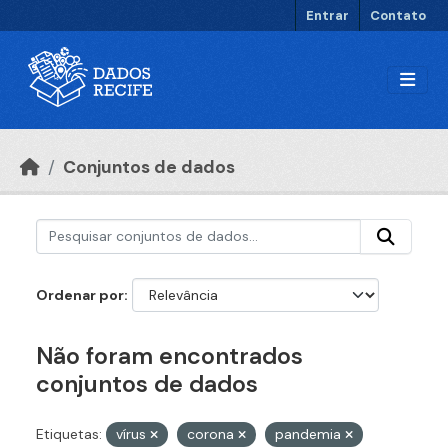
Ir para o conteúdo principal
Entrar
Contato
Conjuntos de dados
Ordenar por
Não foram encontrados
conjuntos de dados
Etiquetas:
vírus
corona
pandemia