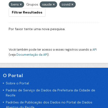
bens
Grupos:
saude
covid
Filtrar Resultados
Por favor tente uma nova pesquisa.
Você também pode ter acesso a esses registros usando a
API
(veja
Documentação da API
).
O Portal
Sobre o Portal
Padrão de Serviço de Dados da Prefeitura da Cidade de
Recife
Padrões de Publicação dos Dados no Portal de Dados
Abertos do Recife