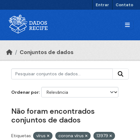
Ir para o conteúdo principal
Entrar
Contato
Conjuntos de dados
Ordenar por
Não foram encontrados
conjuntos de dados
Etiquetas:
vírus
corona vírus
13979