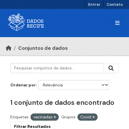
Ir para o conteúdo principal
Entrar
Contato
Conjuntos de dados
Ordenar por
1 conjunto de dados encontrado
Etiquetas:
vacinadas
Grupos:
Covid
Filtrar Resultados