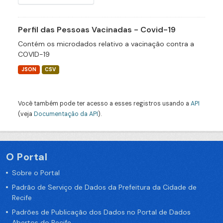
Perfil das Pessoas Vacinadas - Covid-19
Contém os microdados relativo a vacinação contra a
COVID-19
JSON
CSV
Você também pode ter acesso a esses registros usando a
API
(veja
Documentação da API
).
O Portal
Sobre o Portal
Padrão de Serviço de Dados da Prefeitura da Cidade de
Recife
Padrões de Publicação dos Dados no Portal de Dados
Abertos do Recife