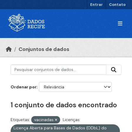
Ir para o conteúdo principal
Entrar
Contato
Conjuntos de dados
Ordenar por
1 conjunto de dados encontrado
Etiquetas:
vacinadas
Licenças:
Licença Aberta para Bases de Dados (ODbL) do