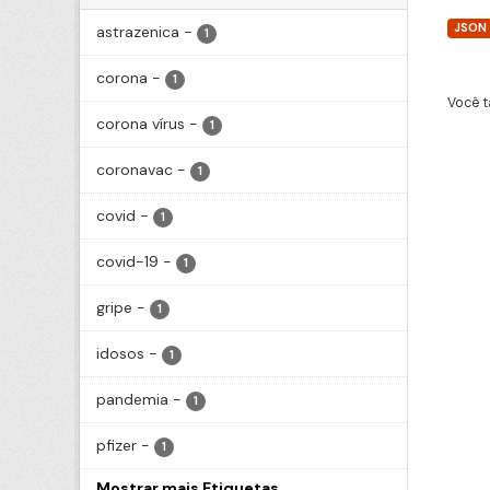
JSON
astrazenica
-
1
corona
-
1
Você t
corona vírus
-
1
coronavac
-
1
covid
-
1
covid-19
-
1
gripe
-
1
idosos
-
1
pandemia
-
1
pfizer
-
1
Mostrar mais Etiquetas