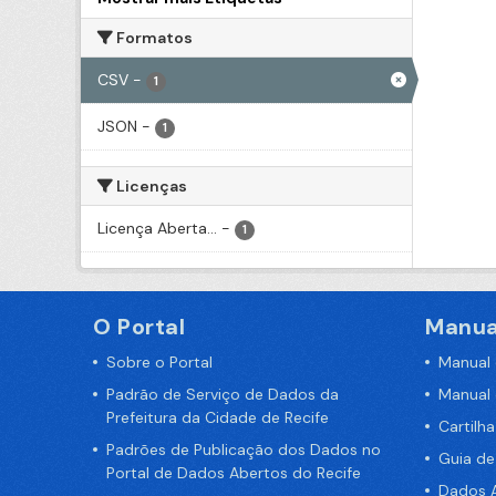
Formatos
CSV
-
1
JSON
-
1
Licenças
Licença Aberta...
-
1
O Portal
Manua
Sobre o Portal
Manual
Padrão de Serviço de Dados da
Manual
Prefeitura da Cidade de Recife
Cartilh
Padrões de Publicação dos Dados no
Guia d
Portal de Dados Abertos do Recife
Dados A