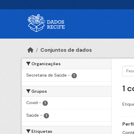
Ir para o conteúdo principal
Conjuntos de dados
Organizações
Secretaria de Saúde
-
1
1 
Grupos
Covid
-
1
Etiqu
Saúde
-
1
Perf
Etiquetas
Conté