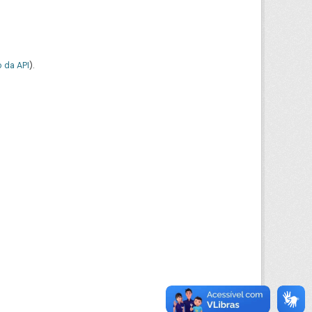
 da API
).