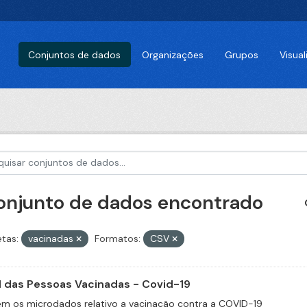
Conjuntos de dados
Organizações
Grupos
Visua
conjunto de dados encontrado
etas:
vacinadas
Formatos:
CSV
il das Pessoas Vacinadas - Covid-19
m os microdados relativo a vacinação contra a COVID-19