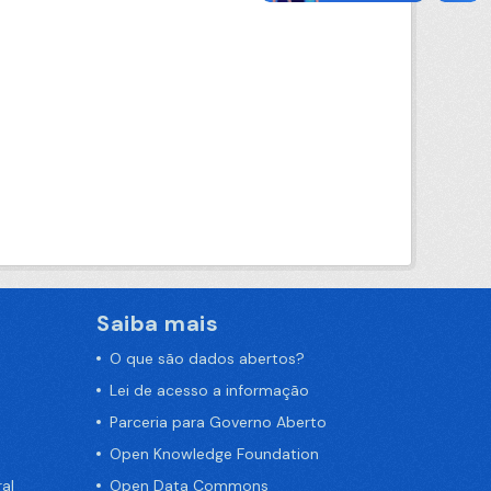
Saiba mais
O que são dados abertos?
Lei de acesso a informação
Parceria para Governo Aberto
Open Knowledge Foundation
al
Open Data Commons