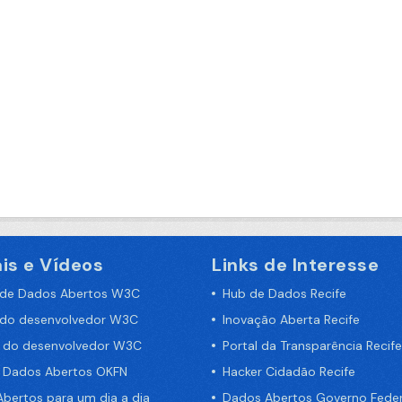
is e Vídeos
Links de Interesse
 de Dados Abertos W3C
Hub de Dados Recife
 do desenvolvedor W3C
Inovação Aberta Recife
a do desenvolvedor W3C
Portal da Transparência Recife
e Dados Abertos OKFN
Hacker Cidadão Recife
bertos para um dia a dia
Dados Abertos Governo Feder