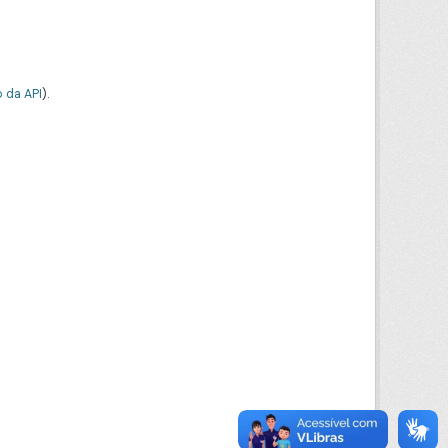
 da API
).