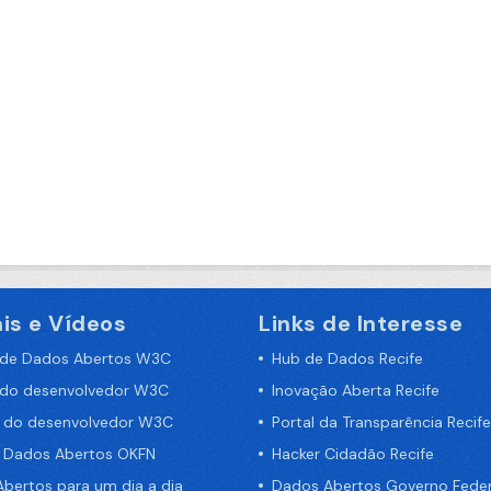
is e Vídeos
Links de Interesse
 de Dados Abertos W3C
Hub de Dados Recife
 do desenvolvedor W3C
Inovação Aberta Recife
a do desenvolvedor W3C
Portal da Transparência Recife
e Dados Abertos OKFN
Hacker Cidadão Recife
bertos para um dia a dia
Dados Abertos Governo Feder