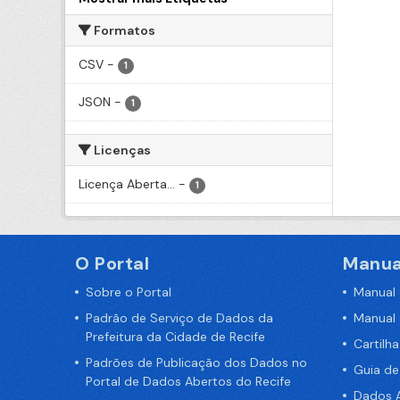
Formatos
CSV
-
1
JSON
-
1
Licenças
Licença Aberta...
-
1
O Portal
Manua
Sobre o Portal
Manual
Padrão de Serviço de Dados da
Manual
Prefeitura da Cidade de Recife
Cartilh
Padrões de Publicação dos Dados no
Guia d
Portal de Dados Abertos do Recife
Dados A