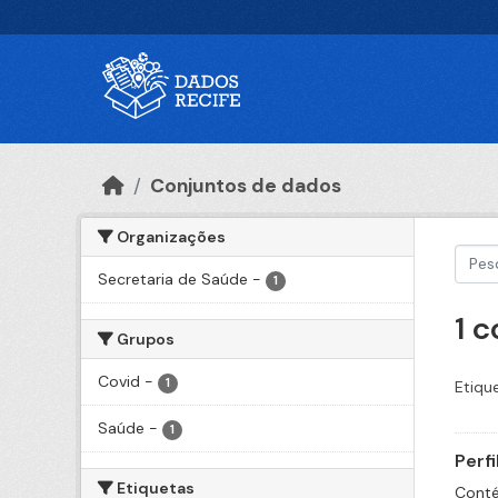
Ir para o conteúdo principal
Conjuntos de dados
Organizações
Secretaria de Saúde
-
1
1 
Grupos
Covid
-
1
Etiqu
Saúde
-
1
Perf
Etiquetas
Conté