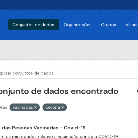
Conjuntos de dados
Organizações
Grupos
Visua
conjunto de dados encontrado
etas:
vacinadas
corona
il das Pessoas Vacinadas - Covid-19
m os microdados relativo a vacinação contra a COVID-19