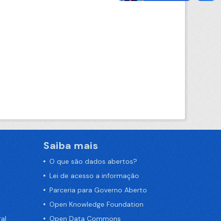
Saiba mais
O que são dados abertos?
Lei de acesso a informação
Parceria para Governo Aberto
Open Knowledge Foundation
al
Open Data Commons