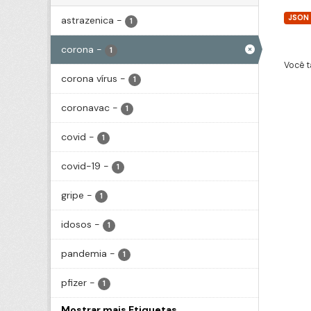
JSON
astrazenica
-
1
corona
-
1
Você t
corona vírus
-
1
coronavac
-
1
covid
-
1
covid-19
-
1
gripe
-
1
idosos
-
1
pandemia
-
1
pfizer
-
1
Mostrar mais Etiquetas