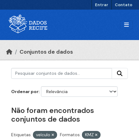
Ir para o conteúdo principal
Entrar
Contato
Conjuntos de dados
Ordenar por
Não foram encontrados
conjuntos de dados
Etiquetas:
veículo
Formatos:
KMZ