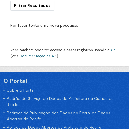
Filtrar Resultados
Por favor tente uma nova pesquisa.
Você também pode ter acesso a esses registros usando a
API
(veja
Documentação da API
).
O Portal
Sobre o Portal
Padrão de Serviço de Dados da Prefeitura da Cidade de
Recife
Padrões de Publicação dos Dados no Portal de Dados
Abertos do Recife
Política de Dados Abertos da Prefeitura do Recife