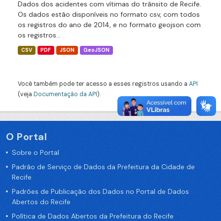
Dados dos acidentes com vítimas do trânsito de Recife.
Os dados estão disponíveis no formato csv, com todos
os registros do ano de 2014, e no formato geojson com
os registros...
CSV
PDF
JSON
GeoJSON
Você também pode ter acesso a esses registros usando a
API
(veja
Documentação da API
).
O Portal
Sobre o Portal
Padrão de Serviço de Dados da Prefeitura da Cidade de
Recife
Padrões de Publicação dos Dados no Portal de Dados
Abertos do Recife
Política de Dados Abertos da Prefeitura do Recife