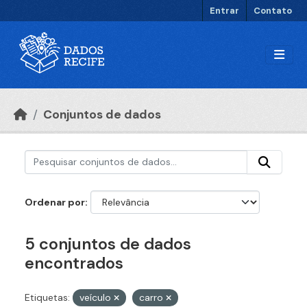
Ir para o conteúdo principal
Entrar
Contato
Conjuntos de dados
Ordenar por
5 conjuntos de dados
encontrados
Etiquetas:
veículo
carro